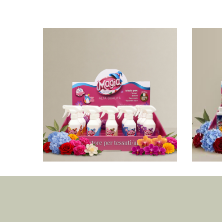
Profumatore ambiente espositore
Profu
misto