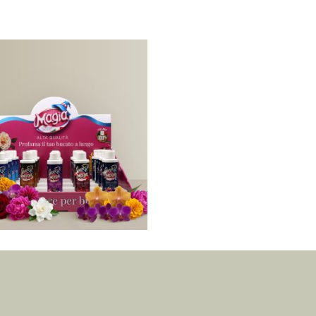
matore bucato espositore
misto