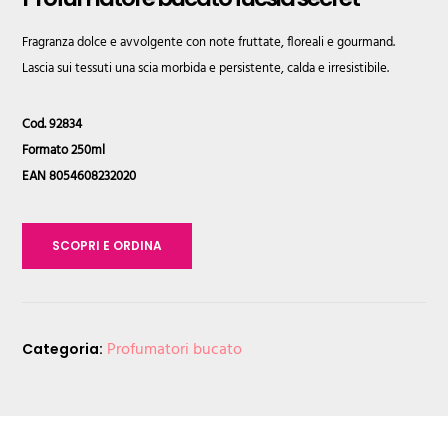
Fragranza dolce e avvolgente con note fruttate, floreali e gourmand.
Lascia sui tessuti una scia morbida e persistente, calda e irresistibile.
Cod. 92834
Formato 250ml
EAN 8054608232020
Profumatore bucato fucsia secret quantità
SCOPRI E ORDINA
Profumatori bucato
Categoria: